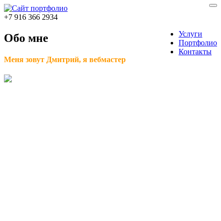
+7 916 366 2934
Услуги
Обо мне
Портфолио
Контакты
Меня зовут Дмитрий, я вебмастер
Я делаю сайты любой сложности, от личной
странички до интернет магазина или
полнофункционального портала. Также предлагаю
свои услуги по администрированию, тех.
поддержке и доработке сайта
Мои принципы работы
беру предоплату;
работаю поэтапно;
не затягиваю сроки;
Почему лучше работать со мной?