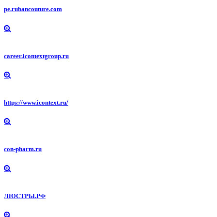
pe.rubancouture.com
career.icontextgroup.ru
https://www.icontext.ru/
con-pharm.ru
ЛЮСТРЫ.РФ