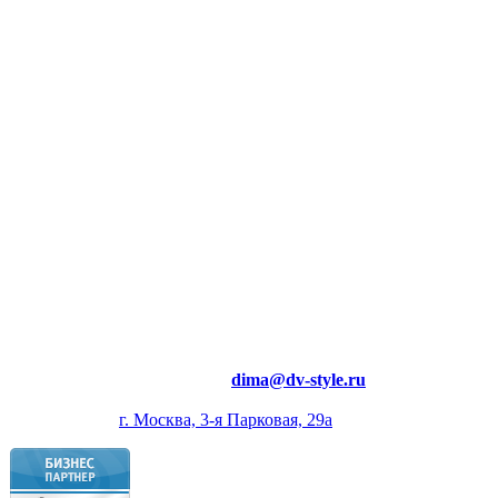
странички до интернет магазина или
полнофункционального портала. Также предлагаю
свои услуги по администрированию, тех.
поддержке и доработке сайта
Мои принципы работы
беру предоплату;
работаю поэтапно;
не затягиваю сроки;
Почему лучше работать со мной?
гарантирую качество работы;
работаю с командой;
индивидуальный подход;
Электронная почта:
dima@dv-style.ru
Контактный телефон:
+7 (916) 366-2934
Офис:
г. Москва, 3-я Парковая, 29а