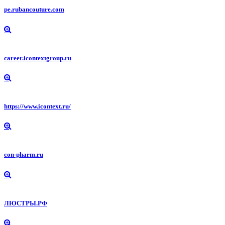
pe.rubancouture.com
career.icontextgroup.ru
https://www.icontext.ru/
con-pharm.ru
ЛЮСТРЫ.РФ